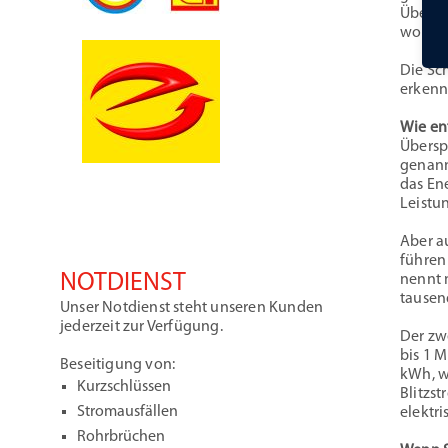
Übersp
worden
Die Sc
erkenn
Wie en
Übersp
genann
das En
Leistu
Aber a
führen
NOTDIENST
nennt 
tausen
Unser Notdienst steht unseren Kunden
jederzeit zur Verfügung.
Der zw
bis 1 M
Beseitigung von:
kWh, w
Kurzschlüssen
Blitzs
Stromausfällen
elektri
Rohrbrüchen