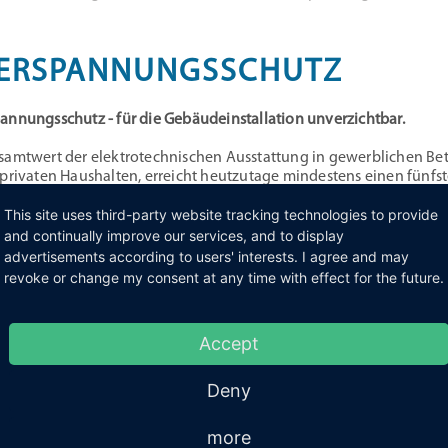
ERSPANNUNGSSCHUTZ
annungsschutz - für die Gebäudeinstallation unverzichtbar.
samtwert der elektrotechnischen Ausstattung in gewerblichen Bet
 privaten Haushalten, erreicht heutzutage mindestens einen fünfst
This site uses third-party website tracking technologies to provide
sprechend große Schäden entstehen, wenn sich Überspannungen b
ndert bis zu diesen Geräten ausbreiten.
and continually improve our services, and to display
 keine wirkungsvollen Schutzmaßnahmen gegen Überspannungen 
advertisements according to users' interests. I agree and may
euanschaffung heute auch mit Kosten für die Entsorgung elektrisc
revoke or change my consent at any time with effect for the future.
zu kalkulierende Kosten entstehen aufgrund von Ausfallzeiten z.B
rkungen von Überspannungen
Accept
ufigkeit und die Gesamtsumme der Schäden aufgrund von Überspan
eits liegt das an der immer höher werdenden Dichte elektronischer 
empfindlicher werden.
Deny
wird schnell deutlich, dass Schutzmaßnahmen zur Vermeidung vo
more
o wichtig sind wie für den gewerblichen Bereich. Hinzu kommt, d