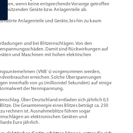
eichen, wenn keine entsprechende Vorsorge getroffen
u schützenden Geräte bzw. Anlagenteile ab.
zerstörte Anlagenteile und Geräte, bis hin zu kaum
tladungen und bei Blitzeinschlägen. Von den
Überspannungsschäden. Damit sind Rückwirkungen auf
eräten und Maschinen mit hohen elektrischen
rgungsunternehmen (VNB´s) vorgenommen werden,
Endverbraucher erreichen. Solche Überspannungen
gen innerhalb von µs (millionstel Sekunden) auf einige
n Normalwert der Nennspannung.
inschlag. Über Deutschland entladen sich jährlich 0,5
 Blitze. Die Gesamtenergie eines Blitzes beträgt ca. 250
zu rechnen ist. Ausnahmeblitze führen sogar
einschlägen an elektronischen Geräten und
iarde Euro jährlich.