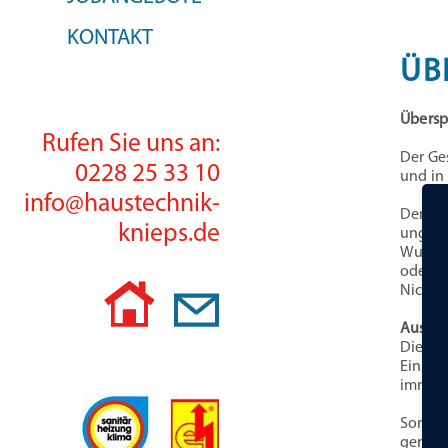
KONTAKT
ÜB
Übersp
Rufen Sie uns an:
Der Ge
0228 25 33 10
und in
info@haustechnik-
Dement
knieps.de
ungehi
Wurden
oder N
Nicht 
Auswi
Die Hä
Einers
immer 
Somit 
genaus