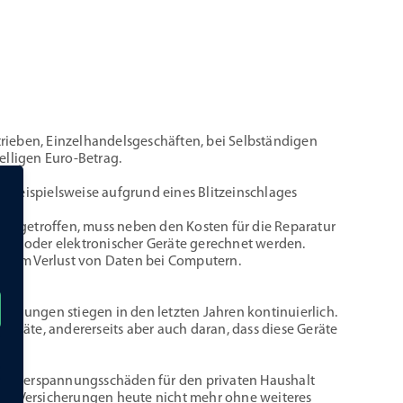
rieben, Einzelhandelsgeschäften, bei Selbständigen
elligen Euro-Betrag.
eispielsweise aufgrund eines Blitzeinschlages
getroffen, muss neben den Kosten für die Reparatur
her oder elektronischer Geräte gerechnet werden.
. beim Verlust von Daten bei Computern.
nungen stiegen in den letzten Jahren kontinuierlich.
Geräte, andererseits aber auch daran, dass diese Geräte
n Überspannungsschäden für den privaten Haushalt
ass Versicherungen heute nicht mehr ohne weiteres