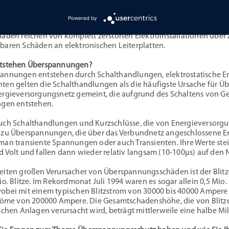
annungsschäden besonders an teueren elektrischen Geräten begl
 ist. Der erforderliche Aufwand hängt dabei von der Anzahl der z
Powered by
häden reichen von komplett zerstörten Elektroinstallationen über 
baren Schäden an elektronischen Leiterplatten.
tstehen Überspannungen?
annungen entstehen durch Schalthandlungen, elektrostatische En
ten gelten die Schalthandlungen als die häufigste Ursache für 
ergieversorgungsnetz gemeint, die aufgrund des Schaltens von G
ngen entstehen.
uch Schalthandlungen und Kurzschlüsse, die von Energieverso
 zu Überspannungen, die über das Verbundnetz angeschlossene 
man transiente Spannungen oder auch Transienten. Ihre Werte stei
d Volt und fallen dann wieder relativ langsam (10-100µs) auf de
eiten großen Verursacher von Überspannungsschäden ist der Blitze
io. Blitze. Im Rekordmonat Juli 1994 waren es sogar allein 0,5 Mio.
obei mit einem typischen Blitzstrom von 30000 bis 40000 Ampere 
tröme von 200000 Ampere. Die Gesamtschadenshöhe, die von Blitz
schen Anlagen verursacht wird, beträgt mittlerweile eine halbe Mill